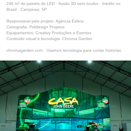
246 m² de painéis de LED · Ilusão 3D sem óculos · Inédito no
Brasil · Campinas, SP
Responsável pelo projeto: Agência Esfera
Cenografia: Polidesign Projetos
Equipamentos: Creativy Produções e Eventos
Conteúdo visual e tecnologia: Chroma Garden
chromagarden.com · Usamos tecnologia para contar histórias