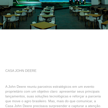
CASA JOHN DEERE
A John Deere reuniu parceiros estratégicos em um evento
proprietário com um objetivo claro: apresentar seus principais
lançamentos, suas soluções tecnológicas e reforçar a parceria
que move o agro brasileiro. Mas, mais do que comunicar, a
Casa John Deere precisava surpreender e capturar a atenção.